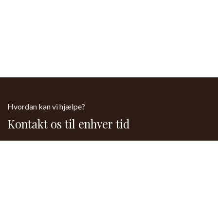
Hvordan kan vi hjælpe?
Kontakt os til enhver tid
Kontakt os
61 15 64 44
Send os en besked