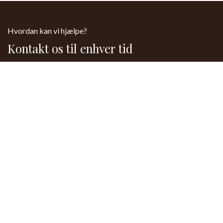
Hvordan kan vi hjælpe?
Kontakt os til enhver tid
Kontakt os
61 15 64 44
Send os en besked
kontakt@laerforlivet.dk
Følg os