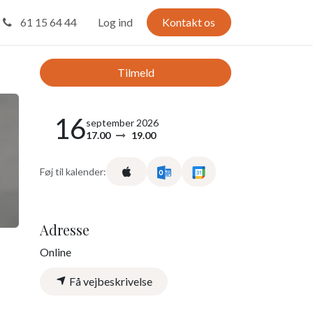
61 15 64 44
Log ind
Kontakt os
Tilmeld
16
september 2026
17.00
19.00
Føj til kalender:
Adresse
Online
Få vejbeskrivelse