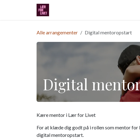
Gå til indhold
Visitation
Mentor ansøgning
Klub
Alle arrangementer
Digital mentoropstart
Digital mento
Kære mentor i Lær for Livet
For at klæde dig godt på i rollen som mentor for b
digital mentoropstart.