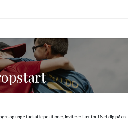
frivillig ansøgning
ropstart
ørn og unge i udsatte positioner, inviterer Lær for Livet dig på en